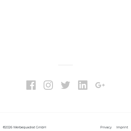
WerbeQuadrat
WerbeQuadrat
WerbeQuadrat
WerbeQuadrat
WerbeQuadrat
- die
- die
- die
- die
- die
Werbeagentur
Werbeagentur
Werbeagentur
Werbeagentur
Werbeagentur
in
in
in
in
in
Gießen
Gießen
Gießen
Gießen
Gießen
- auf
- auf
- auf
- auf
- auf
facebook
instagram
twitter
linkedin
google+
©2026 Werbequadrat GmbH
Privacy
Imprint